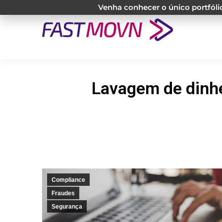
Venha conhecer o único portfólio
Lavagem de dinhe
Compliance
Fraudes
Segurança