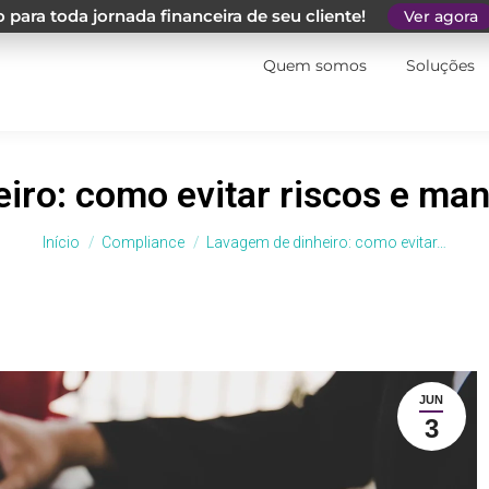
 para toda jornada financeira de seu cliente!
Ver agora
Quem somos
Soluções
iro: como evitar riscos e ma
Você está aqui:
Início
Compliance
Lavagem de dinheiro: como evitar…
JUN
3