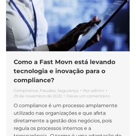
Como a Fast Movn está levando
tecnologia e inovação para o
compliance?
Compliance
,
Fraudes
,
Segurança
Por
admin
29 de novembro de 2022
Deixe um comentário
O compliance é um processo amplamente
utilizado nas organizações e que afeta
diretamente a gestão dos negócios, pois
regula os processos internos e a
transparência. O termo é uma adaptação do