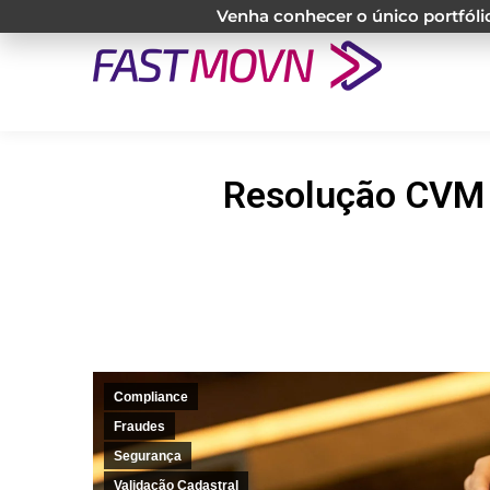
Venha conhecer o único portfólio
Resolução CVM 2
Compliance
Fraudes
Segurança
Validação Cadastral