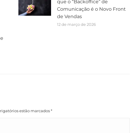
que o “Backoffice” de
Comunicação é o Novo Front
de Vendas
12 de março de 2026
ue
rigatórios estão marcados
*