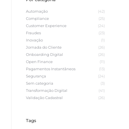
Automação
(42)
Compliance
(25)
Customer Experience
(24)
Fraudes
(23)
Inovação
(1)
Jornada do Cliente
(26)
Onboarding Digital
(26)
Open Finance
(11)
Pagamentos Instantâneos
(13)
Segurança
(24)
Sem categoria
(3)
Transformação Digital
(41)
Validação Cadastral
(26)
Tags