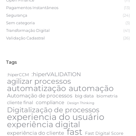
Open Finance
(11)
Pagamentos Instantâneos
(13)
Segurança
(24)
Sem categoria
(3)
Transformação Digital
(41)
Validação Cadastral
(26)
Tags
:hiperVALIDATION
:hiperCCM
agilizar processos
automatização
automação
Automação de processos
big data
biometria
compliance
cliente final
Design Thinking
Digitalização de processos
experiencia do usuário
experiência digital
fast
experiência do cliente
Fast Digital Score