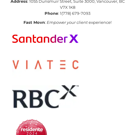
Address
: 1055 Dunsmuir Street, Suite 3000, Vancouver, BC
V7X 1K8
Phone
: 1(778) 679-7093
Fast Movn
:
Empower your client
experience!