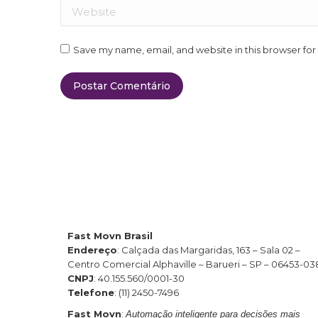
Website
Save my name, email, and website in this browser for
Postar Comentário
Fast Movn Brasil
Endereço
: Calçada das Margaridas, 163 – Sala 02 –
Centro Comercial Alphaville – Barueri – SP – 06453-03
CNPJ
: 40.155.560/0001-30
Telefone
: (11) 2450-7496
Fast Movn
:
Automação inteligente para decisões mais