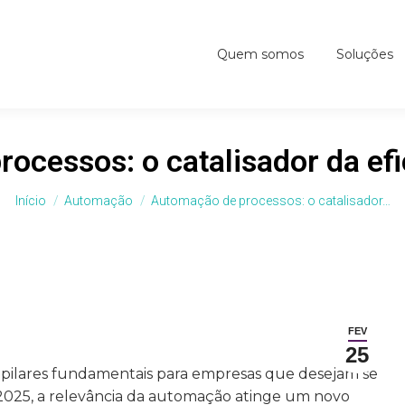
Quem somos
Soluções
ocessos: o catalisador da ef
Você está aqui:
Início
Automação
Automação de processos: o catalisador…
FEV
25
pilares fundamentais para empresas que desejam se
2025, a relevância da automação atinge um novo