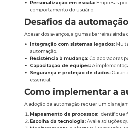
Personalização em escala:
Empresas pode
comportamento do usuário.
Desafios da automaçã
Apesar dos avanços, algumas barreiras ainda
Integração com sistemas legados:
Muita
automação.
Resistência à mudança:
Colaboradores po
Capacitação de equipes:
A implementaçã
Segurança e proteção de dados:
Garanti
essencial.
Como implementar a a
A adoção da automação requer um planejamen
Mapeamento de processos:
Identifique 
Escolha da tecnologia:
Avalie soluções q