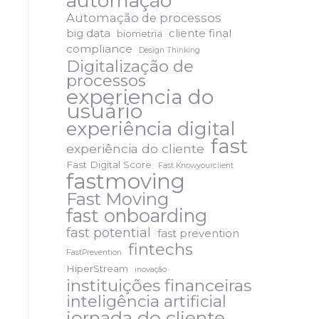
automação
Automação de processos
big data
cliente final
biometria
compliance
Design Thinking
Digitalização de
processos
experiencia do
usuário
experiência digital
fast
experiência do cliente
Fast Digital Score
Fast Knowyourclient
fastmoving
Fast Moving
fast onboarding
fast potential
fast prevention
fintechs
FastPrevention
HiperStream
inovação
instituições financeiras
inteligência artificial
jornada do cliente