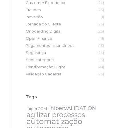
Customer Experience
(24)
Fraudes
(23)
Inovação
(1)
Jornada do Cliente
(26)
Onboarding Digital
(26)
Open Finance
(11)
Pagamentos Instantâneos
(13)
Segurança
(24)
Sem categoria
(3)
Transformação Digital
(41)
Validação Cadastral
(26)
Tags
:hiperVALIDATION
:hiperCCM
agilizar processos
automatização