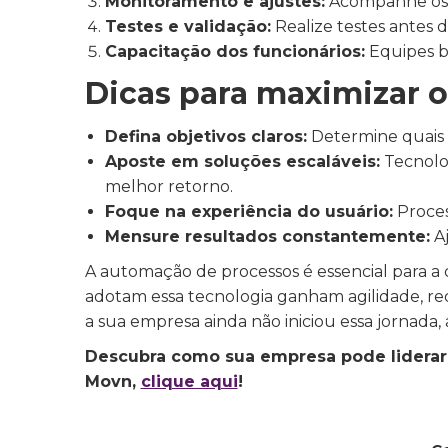
Monitoramento e ajustes:
Acompanhe os r
Testes e validação:
Realize testes antes
Capacitação dos funcionários:
Equipes b
Dicas para maximizar o
Defina objetivos claros:
Determine quais 
Aposte em soluções escaláveis:
Tecnolo
melhor retorno.
Foque na experiência do usuário:
Proces
Mensure resultados constantemente:
Aj
A automação de processos é essencial para a
adotam essa tecnologia ganham agilidade, re
a sua empresa ainda não iniciou essa jornada,
Descubra como sua empresa pode liderar 
Movn,
clique aqui
!