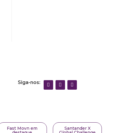
Siga-nos:
Fast Movn em
Santander X
destaque
Global Challenge