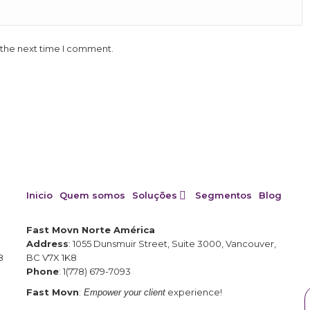
 the next time I comment.
Inicio
Quem somos
Soluções
Segmentos
Blog
Fast Movn Norte América
Address
: 1055 Dunsmuir Street, Suite 3000, Vancouver,
8
BC V7X 1K8
Phone
: 1(778) 679-7093
Fast Movn
:
experience!
Empower your client